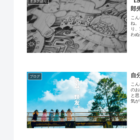
【
オタク語り
郎
こんにちは
ね。 故 三浦健太郎先生の『ベルセルク』は、私も途中までは読
り、
わぬ
自
ブログ
こんにちは
のお
と思っています。
気が