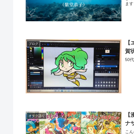
ます
【
ブログ
賀
50
【
オタク語り
ナ
こんにち