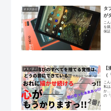
タ
オタク語り
が
こんにちは、
を購入しましたｖ
保証と
【
オタク語り
（
こんにちは
私は思いました
か…！」と。 というわ
の『