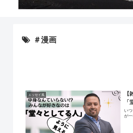
＃漫画
【
エッセイ風
「
いつ
が一