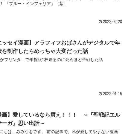
！ 『ブルー・インフェリア』（紫...
2022.02.20
エッセイ漫画】アラフィフおばさんがデジタルで年
状を制作したらめっちゃ大変だった話
代がプリンタ―で年賀状1枚刷るのに死ぬほど苦戦した話
2022.01.15
漫画】愛しているなら買え！！！ ～『聖戦記エル
サーガ』思い出話～
は、みみなをです。 前の記事で、私が愛してやまない漫画