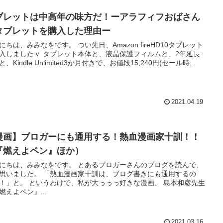
ブレットは中高年の味方だ！ーアラフィフおばさん
タブレットを購入した理由ー
みみなをです。 つい先日、Amazon fireHD10タブレット
 タブレット本体と、液晶保護フィルムと、2年延長
、Kindle Unlimited3か月付きで、お値段15,240円(セール時...
2021.04.19
漫画】ブロガーにも通用する！熱血漫画家十訓！！
『燃えよペン』ほか）
、みみなをです。 とあるブロガーさんのブログを読んで、
。 「熱血漫画家十訓は、ブログ書きにも通用するの
けで、私が大っっっ好きな漫画、 島本和彦先生
燃えよペン』...
2021.03.16