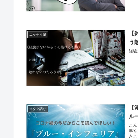
【
エッセイ風
う
経験
【
オタク語り
ル
こんにちは
早や2年。 なかなか「コロ
きこ