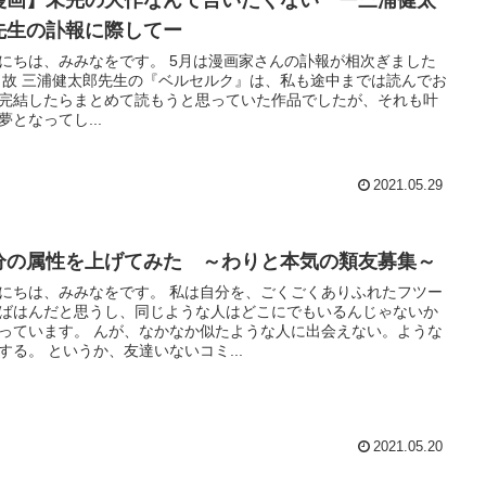
漫画】未完の大作なんて言いたくない ー三浦健太
先生の訃報に際してー
、みみなをです。 5月は漫画家さんの訃報が相次ぎました
んでお
完結したらまとめて読もうと思っていた作品でしたが、それも叶
夢となってし...
2021.05.29
分の属性を上げてみた ～わりと本気の類友募集～
、みみなをです。 私は自分を、ごくごくありふれたフツー
ばはんだと思うし、同じような人はどこにでもいるんじゃないか
 んが、なかなか似たような人に出会えない。ような
する。 というか、友達いないコミ...
2021.05.20