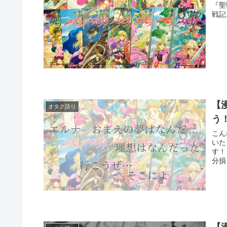
『聖
戦記
【
オタク語り
う
こんにちは、
いた
す！ 手垢がついた言い回しですが、「これを読まないなんて、
分損